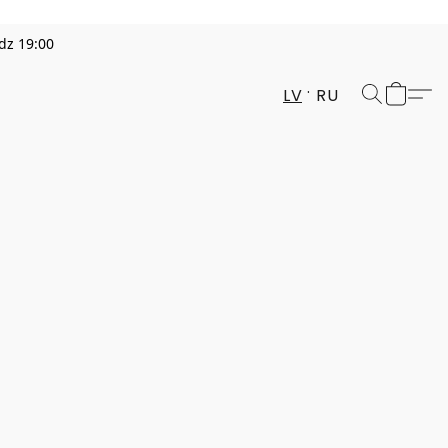
dz 19:00
LV
RU