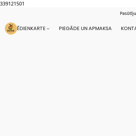
339121501
Pasūtīj
ĒDIENKARTE
PIEGĀDE UN APMAKSA
KONTA