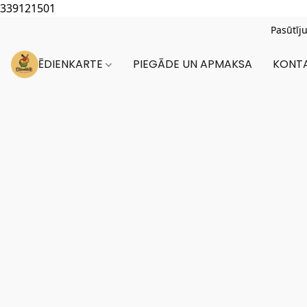
339121501
Pasūtīj
ĒDIENKARTE
PIEGĀDE UN APMAKSA
KONTA