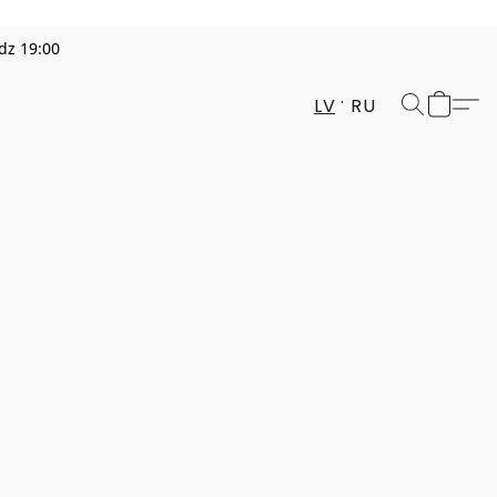
dz 19:00
LV
RU