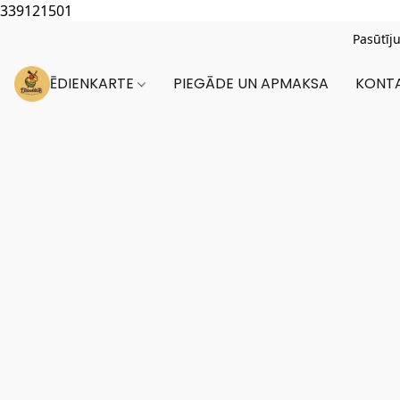
339121501
Pasūtīj
ĒDIENKARTE
PIEGĀDE UN APMAKSA
KONTA