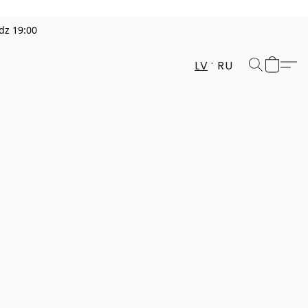
dz 19:00
LV
RU